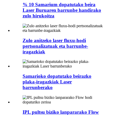
% 10 Samarium dopatutako beira
Laser Buruaren barrunbe handirako
zulo hirukoitza
Zulo anitzeko laser fluxu-hodi
pertsonalizatuak eta barrunbe-
iragazkiak
Samarioko dopatutako beirazko
plaka-iragazkiak Laser
barrunberako
IPL pultsu biziko lanpararako Flow