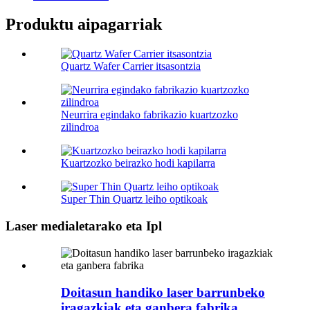
Produktu aipagarriak
Quartz Wafer Carrier itsasontzia
Neurrira egindako fabrikazio kuartzozko
zilindroa
Kuartzozko beirazko hodi kapilarra
Super Thin Quartz leiho optikoak
Laser medialetarako eta Ipl
Doitasun handiko laser barrunbeko
iragazkiak eta ganbera fabrika