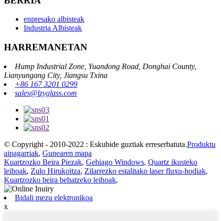
BERRIA
enpresako albisteak
Industria Albisteak
HARREMANETAN
Hump ​​Industrial Zone, Yuandong Road, Donghai County,
Lianyungang City, Jiangsu Txina
+86 167 3201 0299
sales@lzyglass.com
© Copyright - 2010-2022 : Eskubide guztiak erreserbatuta.
Produktu
aipagarriak
,
Gunearen mapa
Kuartzozko Beira Piezak
,
Gehiago Windows
,
Quartz ikusteko
leihoak
,
Zulo Hirukoitza
,
Zilarrezko estalitako laser fluxu-hodiak
,
Kuartzozko beira behatzeko leihoak
,
Bidali mezu elektronikoa
x