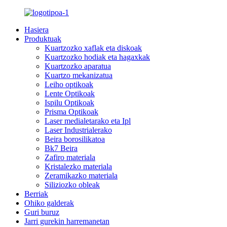
Hasiera
Produktuak
Kuartzozko xaflak eta diskoak
Kuartzozko hodiak eta hagaxkak
Kuartzozko aparatua
Kuartzo mekanizatua
Leiho optikoak
Lente Optikoak
Ispilu Optikoak
Prisma Optikoak
Laser medialetarako eta Ipl
Laser Industrialerako
Beira borosilikatoa
Bk7 Beira
Zafiro materiala
Kristalezko materiala
Zeramikazko materiala
Siliziozko obleak
Berriak
Ohiko galderak
Guri buruz
Jarri gurekin harremanetan