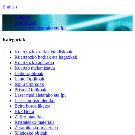
English
Hasiera
Produktuak
Laser medialetarako eta Ipl
Kategoriak
Kuartzozko xaflak eta diskoak
Kuartzozko hodiak eta hagaxkak
Kuartzozko aparatua
Kuartzo mekanizatua
Leiho optikoak
Lente Optikoak
Ispilu Optikoak
Prisma Optikoak
Laser medialetarako eta Ipl
Laser Industrialerako
Beira borosilikatoa
Bk7 Beira
Zafiro materiala
Kristalezko materiala
Zeramikazko materiala
Siliziozko obleak