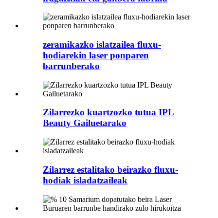
zeramikazko islatzailea fluxu-
hodiarekin laser ponparen
barrunberako
Zilarrezko kuartzozko tutua IPL
Beauty Gailuetarako
Zilarrez estalitako beirazko fluxu-
hodiak isladatzaileak