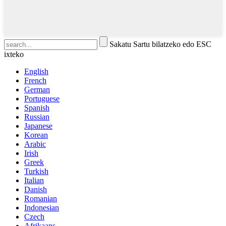
Sakatu Sartu bilatzeko edo ESC
ixteko
English
French
German
Portuguese
Spanish
Russian
Japanese
Korean
Arabic
Irish
Greek
Turkish
Italian
Danish
Romanian
Indonesian
Czech
Afrikaans