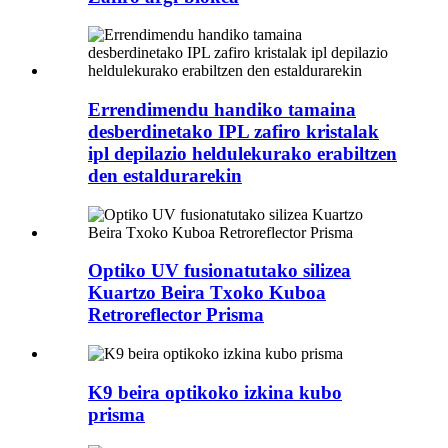
Errendimendu handiko tamaina
desberdinetako IPL zafiro kristalak
ipl depilazio heldulekurako erabiltzen
den estaldurarekin
Optiko UV fusionatutako silizea
Kuartzo Beira Txoko Kuboa
Retroreflector Prisma
K9 beira optikoko izkina kubo
prisma