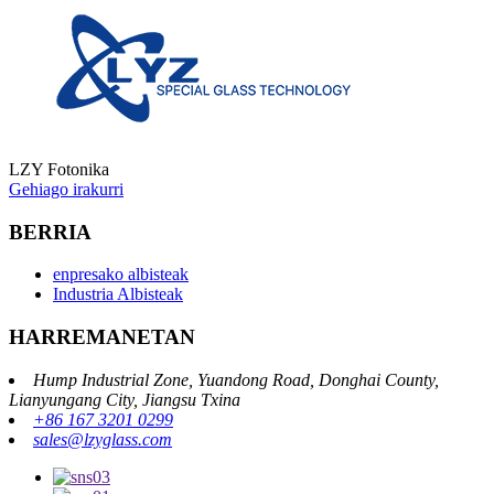
LZY Fotonika
Gehiago irakurri
BERRIA
enpresako albisteak
Industria Albisteak
HARREMANETAN
Hump ​​Industrial Zone, Yuandong Road, Donghai County,
Lianyungang City, Jiangsu Txina
+86 167 3201 0299
sales@lzyglass.com