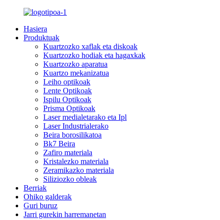
Hasiera
Produktuak
Kuartzozko xaflak eta diskoak
Kuartzozko hodiak eta hagaxkak
Kuartzozko aparatua
Kuartzo mekanizatua
Leiho optikoak
Lente Optikoak
Ispilu Optikoak
Prisma Optikoak
Laser medialetarako eta Ipl
Laser Industrialerako
Beira borosilikatoa
Bk7 Beira
Zafiro materiala
Kristalezko materiala
Zeramikazko materiala
Siliziozko obleak
Berriak
Ohiko galderak
Guri buruz
Jarri gurekin harremanetan