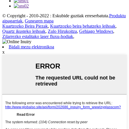
© Copyright - 2010-2022 : Eskubide guztiak erreserbatuta.
Produktu
aipagarriak
,
Gunearen mapa
Kuartzozko Beira Piezak
,
Kuartzozko beira behatzeko leihoak
,
Quartz ikusteko leihoak
,
Zulo Hirukoitza
,
Gehiago Windows
,
Zilarrezko estalitako laser fluxu-hodiak
,
Bidali mezu elektronikoa
x