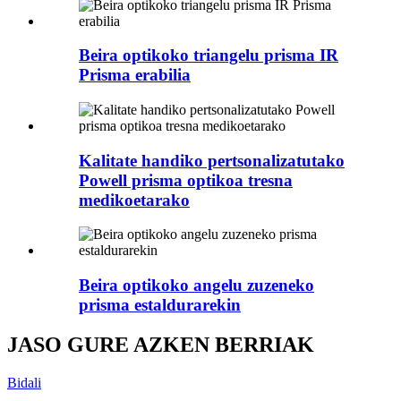
Beira optikoko triangelu prisma IR
Prisma erabilia
Kalitate handiko pertsonalizatutako
Powell prisma optikoa tresna
medikoetarako
Beira optikoko angelu zuzeneko
prisma estaldurarekin
JASO GURE AZKEN BERRIAK
Bidali