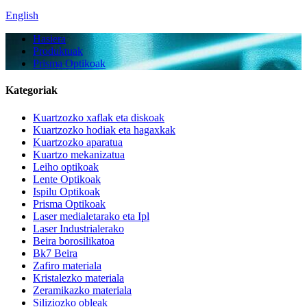
English
Hasiera
Produktuak
Prisma Optikoak
Kategoriak
Kuartzozko xaflak eta diskoak
Kuartzozko hodiak eta hagaxkak
Kuartzozko aparatua
Kuartzo mekanizatua
Leiho optikoak
Lente Optikoak
Ispilu Optikoak
Prisma Optikoak
Laser medialetarako eta Ipl
Laser Industrialerako
Beira borosilikatoa
Bk7 Beira
Zafiro materiala
Kristalezko materiala
Zeramikazko materiala
Siliziozko obleak