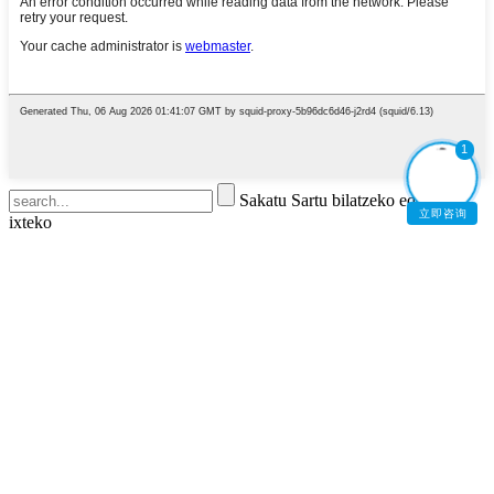
1
Sakatu Sartu bilatzeko edo ESC
立即咨询
ixteko
English
French
German
Portuguese
Spanish
Russian
Japanese
Korean
Arabic
Irish
Greek
Turkish