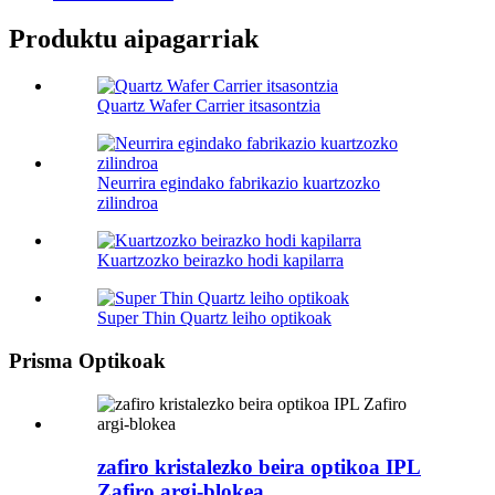
Produktu aipagarriak
Quartz Wafer Carrier itsasontzia
Neurrira egindako fabrikazio kuartzozko
zilindroa
Kuartzozko beirazko hodi kapilarra
Super Thin Quartz leiho optikoak
Prisma Optikoak
zafiro kristalezko beira optikoa IPL
Zafiro argi-blokea